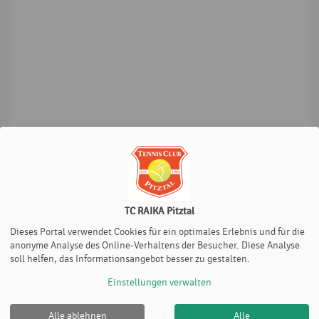
TC RAIKA Pitztal
Dieses Portal verwendet Cookies für ein optimales Erlebnis und für die
anonyme Analyse des Online-Verhaltens der Besucher. Diese Analyse
soll helfen, das Informationsangebot besser zu gestalten.
Einstellungen verwalten
Alle ablehnen
Alle