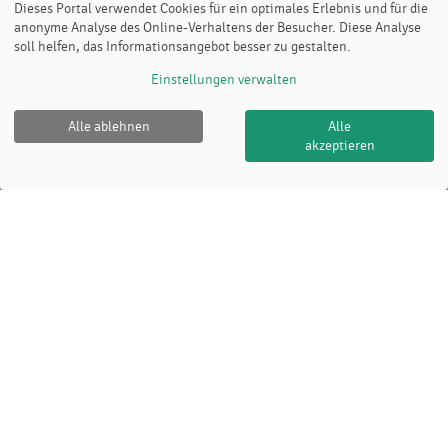
Dieses Portal verwendet Cookies für ein optimales Erlebnis und für die
anonyme Analyse des Online-Verhaltens der Besucher. Diese Analyse
soll helfen, das Informationsangebot besser zu gestalten.
Einstellungen verwalten
Alle ablehnen
Alle
akzeptieren