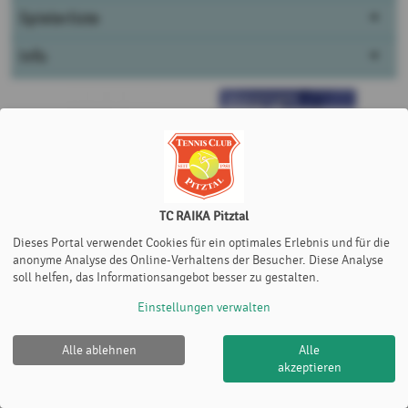
Spielerliste
Info
TC RAIKA Pitztal
Dieses Portal verwendet Cookies für ein optimales Erlebnis und für die
anonyme Analyse des Online-Verhaltens der Besucher. Diese Analyse
soll helfen, das Informationsangebot besser zu gestalten.
Einstellungen verwalten
Alle ablehnen
Alle
TC RAIKA Pitztal |
Impressum
|
Datenschutz- und
akzeptieren
Nutzungsbedingungen
|
Cookie Policy
© 2012-2026
eTennis