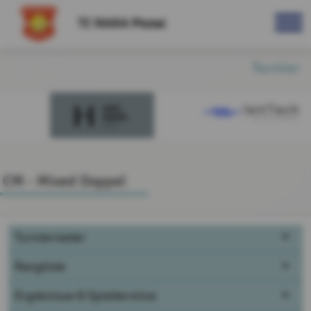
TC RAIKA Pitztal
Turnier
CM - Mixed Doppel
Turnierraster
Rangliste
Ergebnisse & Spieltermine