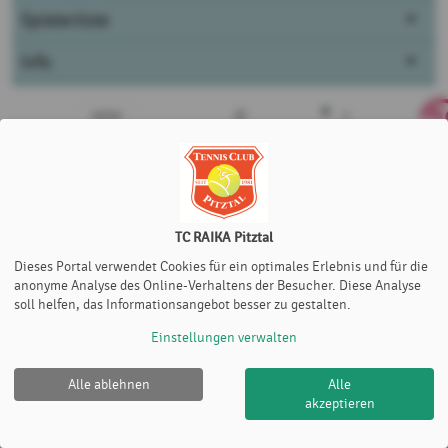
Spielerliste
Info
TC RAIKA Pitztal
Dieses Portal verwendet Cookies für ein optimales Erlebnis und für die
anonyme Analyse des Online-Verhaltens der Besucher. Diese Analyse
soll helfen, das Informationsangebot besser zu gestalten.
Einstellungen verwalten
Alle ablehnen
Alle
TC RAIKA Pitztal |
Impressum
|
Datenschutz- und
akzeptieren
Nutzungsbedingungen
|
Cookie Policy
© 2012-2026
eTennis