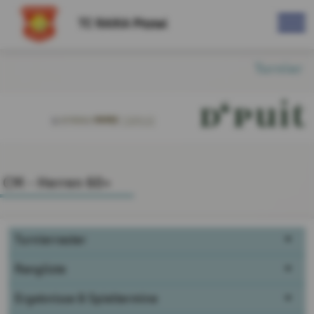
TC RAIKA Pitztal
Turnier
CM - Herren 60+
Turnierraster
Rangliste
Ergebnisse & Spieltermine